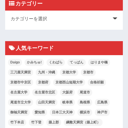
カテゴリー
人気キーワード
Daigo
かみちゅ!
くわばら
てっぱん
はりまや橋
三刀屋天満宮
九州・沖縄
京都大学
京都市
京都市中京区
京都府
京都西山短期大学
合格祈願
名古屋大学
名古屋市北区
大阪府
尾道市
尾道市立大学
山田天満宮
岐阜県
島根県
広島県
御袖天満宮
愛知県
日本三大天神
横浜市
神戸市
竹下本店
竹下登
築上郡
綱敷天満宮（築上町）