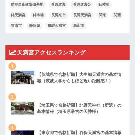
航空自衛隊築城基地
菅原道真
菅原道真公
転校生
錦天満宮
錦市場
長岡京市
長岡天満宮
関東
関西
雲南市
静岡県
飛騨天満宮
高山市
天満宮アクセスランキング
1
【茨城県で合格祈願】大生郷天満宮の基本情
報（筑波大学からもほど近い距離感！）
2
【埼玉県で合格祈願】北野天神社（所沢）の
基本情報（埼玉県最古の天神様）
3
【東京都で合格祈願】谷保天満宮の基本情報