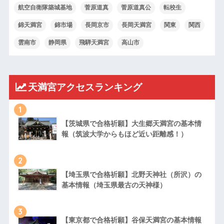
航空自衛隊築城基地
菅原道真
菅原道真公
転校生
錦天満宮
錦市場
長岡京市
長岡天満宮
関東
関西
雲南市
静岡県
飛騨天満宮
高山市
天満宮アクセスランキング
1
【茨城県で合格祈願】大生郷天満宮の基本情
報（筑波大学からもほど近い距離感！）
2
【埼玉県で合格祈願】北野天神社（所沢）の
基本情報（埼玉県最古の天神様）
3
【東京都で合格祈願】谷保天満宮の基本情報