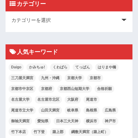
カテゴリー
人気キーワード
Daigo
かみちゅ!
くわばら
てっぱん
はりまや橋
三刀屋天満宮
九州・沖縄
京都大学
京都市
京都市中京区
京都府
京都西山短期大学
合格祈願
名古屋大学
名古屋市北区
大阪府
尾道市
尾道市立大学
山田天満宮
岐阜県
島根県
広島県
御袖天満宮
愛知県
日本三大天神
横浜市
神戸市
竹下本店
竹下登
築上郡
綱敷天満宮（築上町）