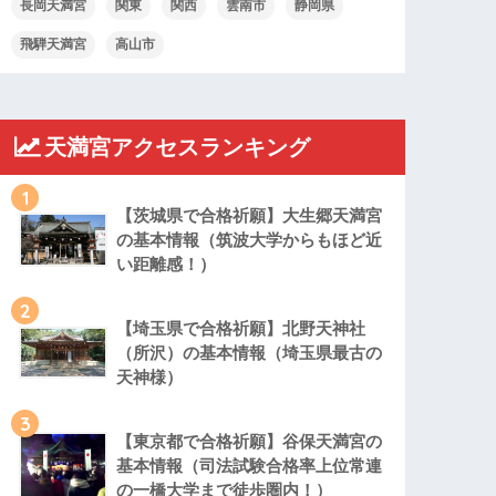
長岡天満宮
関東
関西
雲南市
静岡県
飛騨天満宮
高山市
天満宮アクセスランキング
1
【茨城県で合格祈願】大生郷天満宮
の基本情報（筑波大学からもほど近
い距離感！）
2
【埼玉県で合格祈願】北野天神社
（所沢）の基本情報（埼玉県最古の
天神様）
3
【東京都で合格祈願】谷保天満宮の
基本情報（司法試験合格率上位常連
の一橋大学まで徒歩圏内！）