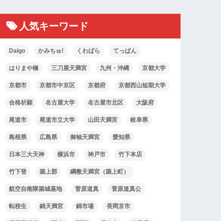
人気キーワード
Daigo
かみちゅ!
くわばら
てっぱん
はりまや橋
三刀屋天満宮
九州・沖縄
京都大学
京都市
京都市中京区
京都府
京都西山短期大学
合格祈願
名古屋大学
名古屋市北区
大阪府
尾道市
尾道市立大学
山田天満宮
岐阜県
島根県
広島県
御袖天満宮
愛知県
日本三大天神
横浜市
神戸市
竹下本店
竹下登
築上郡
綱敷天満宮（築上町）
航空自衛隊築城基地
菅原道真
菅原道真公
転校生
錦天満宮
錦市場
長岡京市