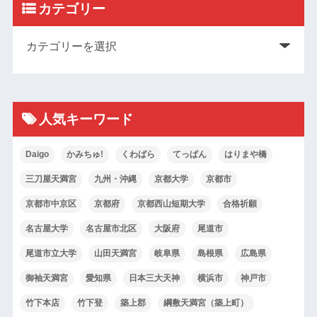
カテゴリー
人気キーワード
Daigo
かみちゅ!
くわばら
てっぱん
はりまや橋
三刀屋天満宮
九州・沖縄
京都大学
京都市
京都市中京区
京都府
京都西山短期大学
合格祈願
名古屋大学
名古屋市北区
大阪府
尾道市
尾道市立大学
山田天満宮
岐阜県
島根県
広島県
御袖天満宮
愛知県
日本三大天神
横浜市
神戸市
竹下本店
竹下登
築上郡
綱敷天満宮（築上町）