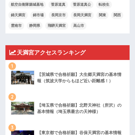
航空自衛隊築城基地
菅原道真
菅原道真公
転校生
錦天満宮
錦市場
長岡京市
長岡天満宮
関東
関西
雲南市
静岡県
飛騨天満宮
高山市
天満宮アクセスランキング
1
【茨城県で合格祈願】大生郷天満宮の基本情
報（筑波大学からもほど近い距離感！）
2
【埼玉県で合格祈願】北野天神社（所沢）の
基本情報（埼玉県最古の天神様）
3
【東京都で合格祈願】谷保天満宮の基本情報