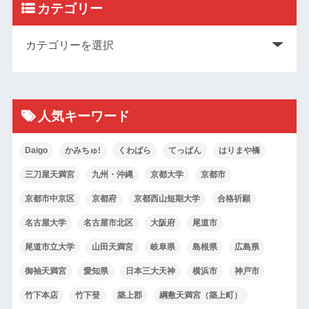
カテゴリー
人気キーワード
Daigo
かみちゅ!
くわばら
てっぱん
はりまや橋
三刀屋天満宮
九州・沖縄
京都大学
京都市
京都市中京区
京都府
京都西山短期大学
合格祈願
名古屋大学
名古屋市北区
大阪府
尾道市
尾道市立大学
山田天満宮
岐阜県
島根県
広島県
御袖天満宮
愛知県
日本三大天神
横浜市
神戸市
竹下本店
竹下登
築上郡
綱敷天満宮（築上町）