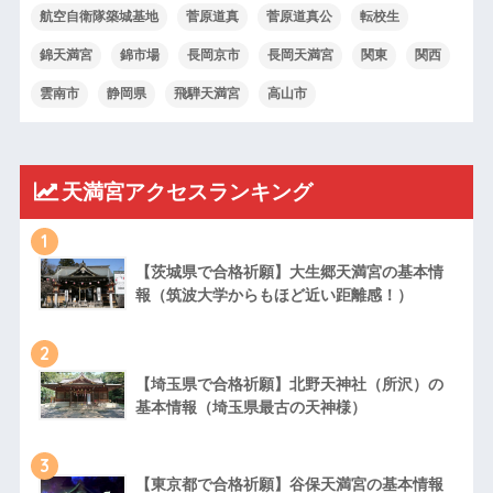
航空自衛隊築城基地
菅原道真
菅原道真公
転校生
錦天満宮
錦市場
長岡京市
長岡天満宮
関東
関西
雲南市
静岡県
飛騨天満宮
高山市
天満宮アクセスランキング
1
【茨城県で合格祈願】大生郷天満宮の基本情
報（筑波大学からもほど近い距離感！）
2
【埼玉県で合格祈願】北野天神社（所沢）の
基本情報（埼玉県最古の天神様）
3
【東京都で合格祈願】谷保天満宮の基本情報