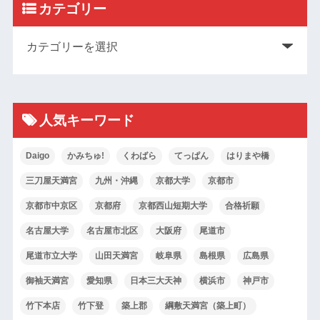
カテゴリー
人気キーワード
Daigo
かみちゅ!
くわばら
てっぱん
はりまや橋
三刀屋天満宮
九州・沖縄
京都大学
京都市
京都市中京区
京都府
京都西山短期大学
合格祈願
名古屋大学
名古屋市北区
大阪府
尾道市
尾道市立大学
山田天満宮
岐阜県
島根県
広島県
御袖天満宮
愛知県
日本三大天神
横浜市
神戸市
竹下本店
竹下登
築上郡
綱敷天満宮（築上町）