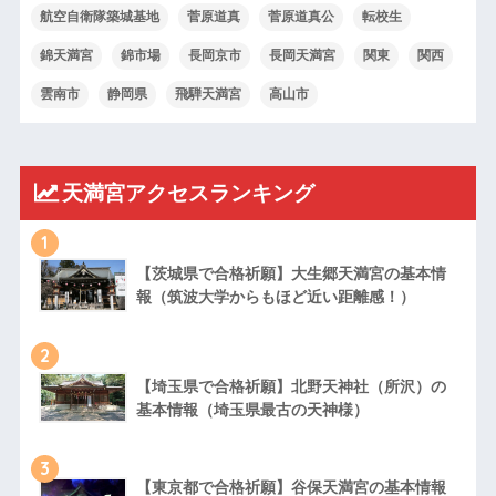
航空自衛隊築城基地
菅原道真
菅原道真公
転校生
錦天満宮
錦市場
長岡京市
長岡天満宮
関東
関西
雲南市
静岡県
飛騨天満宮
高山市
天満宮アクセスランキング
1
【茨城県で合格祈願】大生郷天満宮の基本情
報（筑波大学からもほど近い距離感！）
2
【埼玉県で合格祈願】北野天神社（所沢）の
基本情報（埼玉県最古の天神様）
3
【東京都で合格祈願】谷保天満宮の基本情報