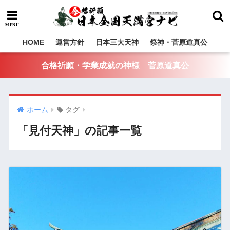
HOME
運営方針
日本三大天神
祭神・菅原道真公
合格祈願・学業成就の神様 菅原道真公
ホーム
タグ
「見付天神」の記事一覧