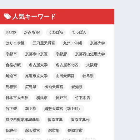
人気キーワード
Daigo
かみちゅ!
くわばら
てっぱん
はりまや橋
三刀屋天満宮
九州・沖縄
京都大学
京都市
京都市中京区
京都府
京都西山短期大学
合格祈願
名古屋大学
名古屋市北区
大阪府
尾道市
尾道市立大学
山田天満宮
岐阜県
島根県
広島県
御袖天満宮
愛知県
日本三大天神
横浜市
神戸市
竹下本店
竹下登
築上郡
綱敷天満宮（築上町）
航空自衛隊築城基地
菅原道真
菅原道真公
転校生
錦天満宮
錦市場
長岡京市