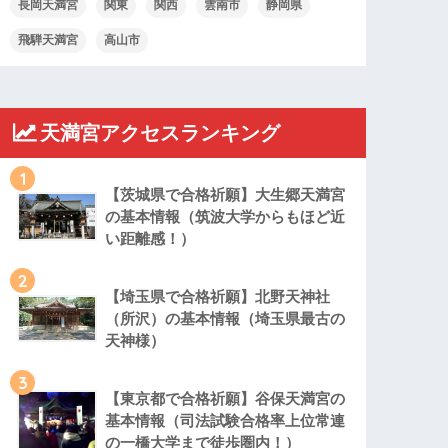
長岡天満宮
関東
関西
雲南市
静岡県
飛騨天満宮
高山市
天満宮アクセスランキング
1
【茨城県で合格祈願】大生郷天満宮
の基本情報（筑波大学からもほど近
い距離感！）
2
【埼玉県で合格祈願】北野天神社
（所沢）の基本情報（埼玉県最古の
天神様）
3
【東京都で合格祈願】谷保天満宮の
基本情報（司法試験合格率上位常連
の一橋大学まで徒歩圏内！）