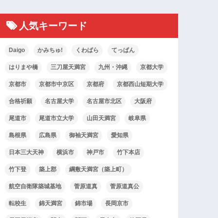
人気キーワード
Daigo
かみちゅ!
くわばら
てっぱん
はりまや橋
三刀屋天満宮
九州・沖縄
京都大学
京都市
京都市中京区
京都府
京都西山短期大学
合格祈願
名古屋大学
名古屋市北区
大阪府
尾道市
尾道市立大学
山田天満宮
岐阜県
島根県
広島県
御袖天満宮
愛知県
日本三大天神
横浜市
神戸市
竹下本店
竹下登
築上郡
綱敷天満宮（築上町）
航空自衛隊築城基地
菅原道真
菅原道真公
転校生
錦天満宮
錦市場
長岡京市