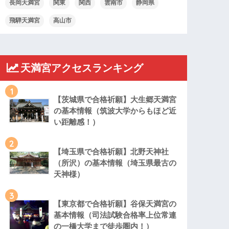
長岡天満宮
関東
関西
雲南市
静岡県
飛騨天満宮
高山市
天満宮アクセスランキング
1
【茨城県で合格祈願】大生郷天満宮
の基本情報（筑波大学からもほど近
い距離感！）
2
【埼玉県で合格祈願】北野天神社
（所沢）の基本情報（埼玉県最古の
天神様）
3
【東京都で合格祈願】谷保天満宮の
基本情報（司法試験合格率上位常連
の一橋大学まで徒歩圏内！）