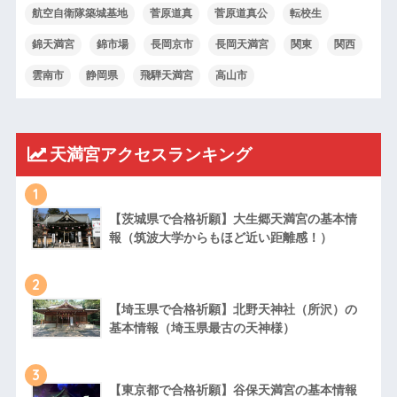
航空自衛隊築城基地
菅原道真
菅原道真公
転校生
錦天満宮
錦市場
長岡京市
長岡天満宮
関東
関西
雲南市
静岡県
飛騨天満宮
高山市
天満宮アクセスランキング
1
【茨城県で合格祈願】大生郷天満宮の基本情
報（筑波大学からもほど近い距離感！）
2
【埼玉県で合格祈願】北野天神社（所沢）の
基本情報（埼玉県最古の天神様）
3
【東京都で合格祈願】谷保天満宮の基本情報