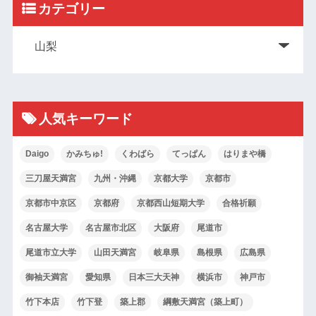
カテゴリー
人気キーワード
Daigo
かみちゅ!
くわばら
てっぱん
はりまや橋
三刀屋天満宮
九州・沖縄
京都大学
京都市
京都市中京区
京都府
京都西山短期大学
合格祈願
名古屋大学
名古屋市北区
大阪府
尾道市
尾道市立大学
山田天満宮
岐阜県
島根県
広島県
御袖天満宮
愛知県
日本三大天神
横浜市
神戸市
竹下本店
竹下登
築上郡
綱敷天満宮（築上町）