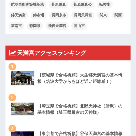
航空自衛隊築城基地
菅原道真
菅原道真公
転校生
錦天満宮
錦市場
長岡京市
長岡天満宮
関東
関西
雲南市
静岡県
飛騨天満宮
高山市
天満宮アクセスランキング
1
【茨城県で合格祈願】大生郷天満宮の基本情
報（筑波大学からもほど近い距離感！）
2
【埼玉県で合格祈願】北野天神社（所沢）の
基本情報（埼玉県最古の天神様）
3
【東京都で合格祈願】谷保天満宮の基本情報