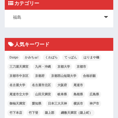
カテゴリー
人気キーワード
Daigo
かみちゅ!
くわばら
てっぱん
はりまや橋
三刀屋天満宮
九州・沖縄
京都大学
京都市
京都市中京区
京都府
京都西山短期大学
合格祈願
名古屋大学
名古屋市北区
大阪府
尾道市
尾道市立大学
山田天満宮
岐阜県
島根県
広島県
御袖天満宮
愛知県
日本三大天神
横浜市
神戸市
竹下本店
竹下登
築上郡
綱敷天満宮（築上町）