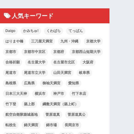
人気キーワード
Daigo
かみちゅ!
くわばら
てっぱん
はりまや橋
三刀屋天満宮
九州・沖縄
京都大学
京都市
京都市中京区
京都府
京都西山短期大学
合格祈願
名古屋大学
名古屋市北区
大阪府
尾道市
尾道市立大学
山田天満宮
岐阜県
島根県
広島県
御袖天満宮
愛知県
日本三大天神
横浜市
神戸市
竹下本店
竹下登
築上郡
綱敷天満宮（築上町）
航空自衛隊築城基地
菅原道真
菅原道真公
転校生
錦天満宮
錦市場
長岡京市