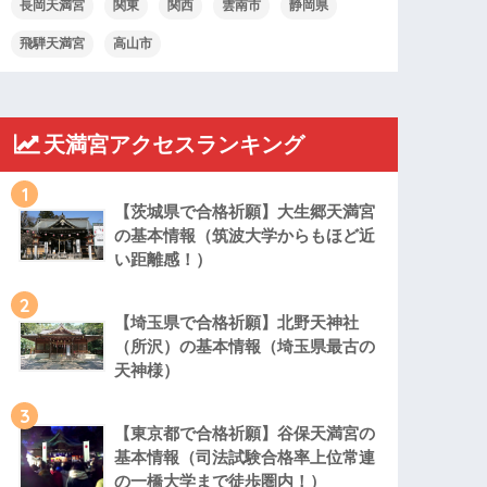
長岡天満宮
関東
関西
雲南市
静岡県
飛騨天満宮
高山市
天満宮アクセスランキング
1
【茨城県で合格祈願】大生郷天満宮
の基本情報（筑波大学からもほど近
い距離感！）
2
【埼玉県で合格祈願】北野天神社
（所沢）の基本情報（埼玉県最古の
天神様）
3
【東京都で合格祈願】谷保天満宮の
基本情報（司法試験合格率上位常連
の一橋大学まで徒歩圏内！）