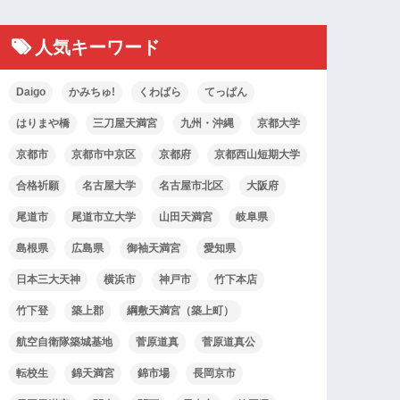
人気キーワード
Daigo
かみちゅ!
くわばら
てっぱん
はりまや橋
三刀屋天満宮
九州・沖縄
京都大学
京都市
京都市中京区
京都府
京都西山短期大学
合格祈願
名古屋大学
名古屋市北区
大阪府
尾道市
尾道市立大学
山田天満宮
岐阜県
島根県
広島県
御袖天満宮
愛知県
日本三大天神
横浜市
神戸市
竹下本店
竹下登
築上郡
綱敷天満宮（築上町）
航空自衛隊築城基地
菅原道真
菅原道真公
転校生
錦天満宮
錦市場
長岡京市