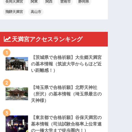
長岡天満宮
関東
関西
雲南市
静岡県
飛騨天満宮
高山市
天満宮アクセスランキング
1
【茨城県で合格祈願】大生郷天満宮
の基本情報（筑波大学からもほど近
い距離感！）
2
【埼玉県で合格祈願】北野天神社
（所沢）の基本情報（埼玉県最古の
天神様）
3
【東京都で合格祈願】谷保天満宮の
基本情報（司法試験合格率上位常連
の一橋大学まで徒歩圏内！）