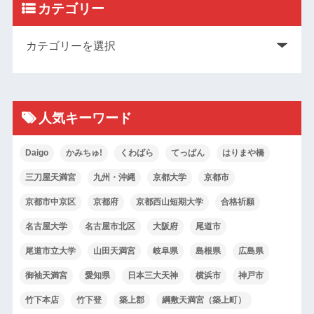
カテゴリー
人気キーワード
Daigo
かみちゅ!
くわばら
てっぱん
はりまや橋
三刀屋天満宮
九州・沖縄
京都大学
京都市
京都市中京区
京都府
京都西山短期大学
合格祈願
名古屋大学
名古屋市北区
大阪府
尾道市
尾道市立大学
山田天満宮
岐阜県
島根県
広島県
御袖天満宮
愛知県
日本三大天神
横浜市
神戸市
竹下本店
竹下登
築上郡
綱敷天満宮（築上町）