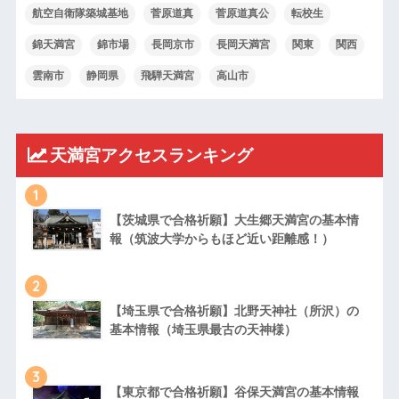
航空自衛隊築城基地
菅原道真
菅原道真公
転校生
錦天満宮
錦市場
長岡京市
長岡天満宮
関東
関西
雲南市
静岡県
飛騨天満宮
高山市
天満宮アクセスランキング
1
【茨城県で合格祈願】大生郷天満宮の基本情
報（筑波大学からもほど近い距離感！）
2
【埼玉県で合格祈願】北野天神社（所沢）の
基本情報（埼玉県最古の天神様）
3
【東京都で合格祈願】谷保天満宮の基本情報