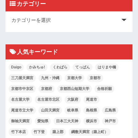
カテゴリー
人気キーワード
Daigo
かみちゅ!
くわばら
てっぱん
はりまや橋
三刀屋天満宮
九州・沖縄
京都大学
京都市
京都市中京区
京都府
京都西山短期大学
合格祈願
名古屋大学
名古屋市北区
大阪府
尾道市
尾道市立大学
山田天満宮
岐阜県
島根県
広島県
御袖天満宮
愛知県
日本三大天神
横浜市
神戸市
竹下本店
竹下登
築上郡
綱敷天満宮（築上町）