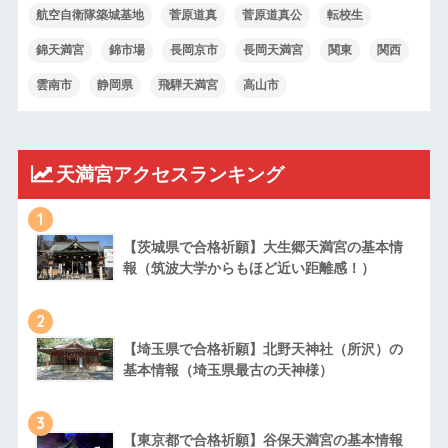
航空自衛隊築城基地
菅原道真
菅原道真公
転校生
錦天満宮
錦市場
長岡京市
長岡天満宮
関東
関西
雲南市
静岡県
飛騨天満宮
高山市
天満宮アクセスランキング
1
【茨城県で合格祈願】大生郷天満宮の基本情
報（筑波大学からもほど近い距離感！）
2
【埼玉県で合格祈願】北野天神社（所沢）の
基本情報（埼玉県最古の天神様）
3
【東京都で合格祈願】谷保天満宮の基本情報