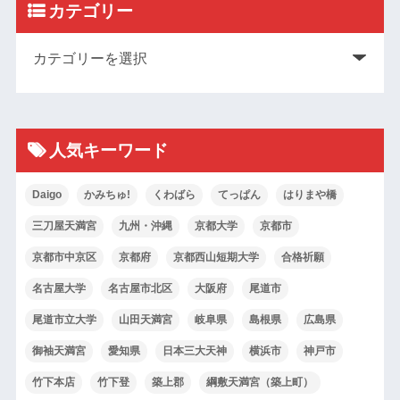
カテゴリー
人気キーワード
Daigo
かみちゅ!
くわばら
てっぱん
はりまや橋
三刀屋天満宮
九州・沖縄
京都大学
京都市
京都市中京区
京都府
京都西山短期大学
合格祈願
名古屋大学
名古屋市北区
大阪府
尾道市
尾道市立大学
山田天満宮
岐阜県
島根県
広島県
御袖天満宮
愛知県
日本三大天神
横浜市
神戸市
竹下本店
竹下登
築上郡
綱敷天満宮（築上町）