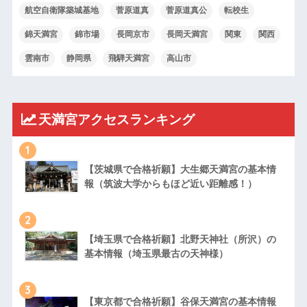
航空自衛隊築城基地
菅原道真
菅原道真公
転校生
錦天満宮
錦市場
長岡京市
長岡天満宮
関東
関西
雲南市
静岡県
飛騨天満宮
高山市
天満宮アクセスランキング
1
【茨城県で合格祈願】大生郷天満宮の基本情
報（筑波大学からもほど近い距離感！）
2
【埼玉県で合格祈願】北野天神社（所沢）の
基本情報（埼玉県最古の天神様）
3
【東京都で合格祈願】谷保天満宮の基本情報