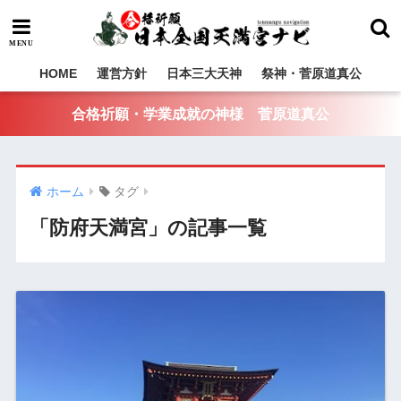
HOME
運営方針
日本三大天神
祭神・菅原道真公
合格祈願・学業成就の神様 菅原道真公
ホーム
タグ
「防府天満宮」の記事一覧