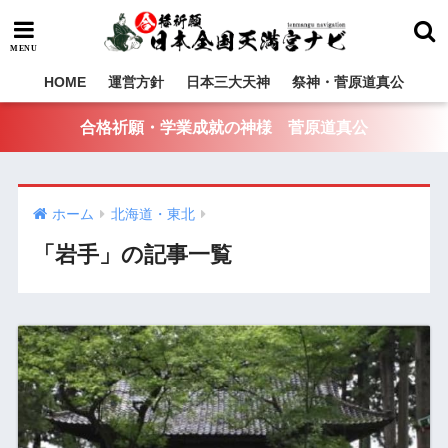
HOME
運営方針
日本三大天神
祭神・菅原道真公
合格祈願・学業成就の神様 菅原道真公
ホーム
北海道・東北
「岩手」の記事一覧