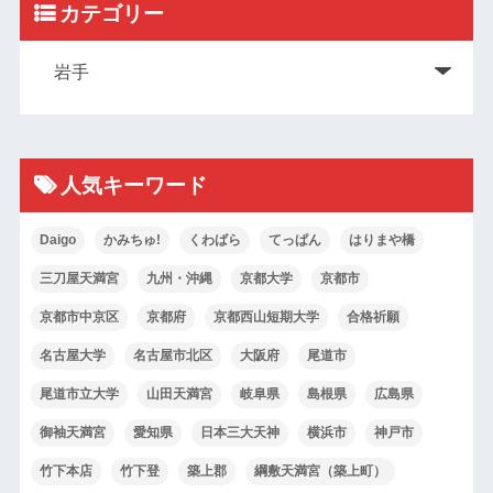
カテゴリー
人気キーワード
Daigo
かみちゅ!
くわばら
てっぱん
はりまや橋
三刀屋天満宮
九州・沖縄
京都大学
京都市
京都市中京区
京都府
京都西山短期大学
合格祈願
名古屋大学
名古屋市北区
大阪府
尾道市
尾道市立大学
山田天満宮
岐阜県
島根県
広島県
御袖天満宮
愛知県
日本三大天神
横浜市
神戸市
竹下本店
竹下登
築上郡
綱敷天満宮（築上町）