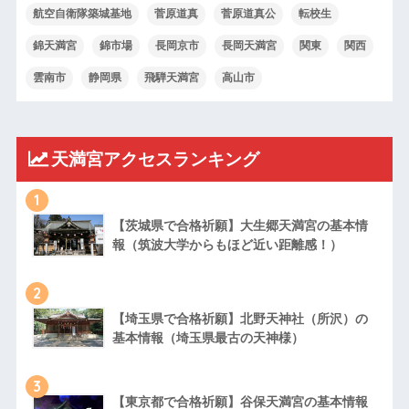
航空自衛隊築城基地
菅原道真
菅原道真公
転校生
錦天満宮
錦市場
長岡京市
長岡天満宮
関東
関西
雲南市
静岡県
飛騨天満宮
高山市
天満宮アクセスランキング
1
【茨城県で合格祈願】大生郷天満宮の基本情
報（筑波大学からもほど近い距離感！）
2
【埼玉県で合格祈願】北野天神社（所沢）の
基本情報（埼玉県最古の天神様）
3
【東京都で合格祈願】谷保天満宮の基本情報