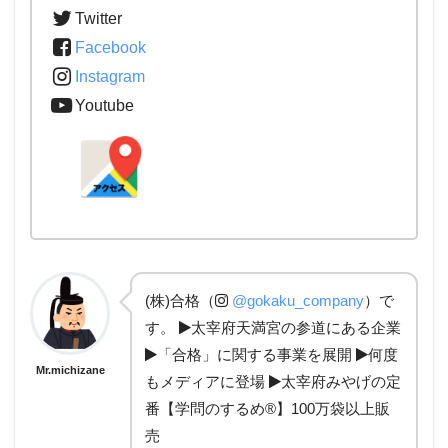
Twitter
Facebook
Instagram
Youtube
(株)合格（
@gokaku_company
）で
す。
太宰府天満宮の参道にある企業
「合格」に関する事業を展開
何度
Mr.michizane
もメディアに登場
太宰府みやげの定
番【学問のするめ®】100万袋以上販
売