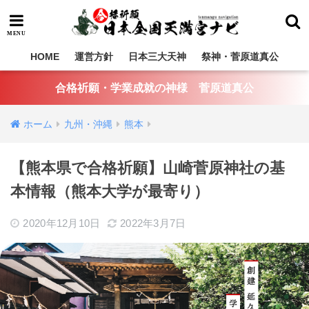
HOME
運営方針
日本三大天神
祭神・菅原道真公
合格祈願・学業成就の神様 菅原道真公
ホーム
九州・沖縄
熊本
【熊本県で合格祈願】山崎菅原神社の基
本情報（熊本大学が最寄り）
2020年12月10日
2022年3月7日