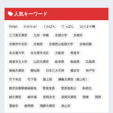
人気キーワード
Daigo
かみちゅ!
くわばら
てっぱん
はりまや橋
三刀屋天満宮
九州・沖縄
京都大学
京都市
京都市中京区
京都府
京都西山短期大学
合格祈願
名古屋大学
名古屋市北区
大阪府
尾道市
できるんだそうです。
尾道市立大学
山田天満宮
岐阜県
島根県
広島県
御袖天満宮
愛知県
日本三大天神
横浜市
神戸市
竹下本店
竹下登
築上郡
綱敷天満宮（築上町）
航空自衛隊築城基地
菅原道真
菅原道真公
転校生
錦天満宮
錦市場
長岡京市
長岡天満宮
関東
関西
雲南市
静岡県
飛騨天満宮
高山市