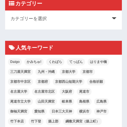
カテゴリー
人気キーワード
Daigo
かみちゅ!
くわばら
てっぱん
はりまや橋
三刀屋天満宮
九州・沖縄
京都大学
京都市
京都市中京区
京都府
京都西山短期大学
合格祈願
名古屋大学
名古屋市北区
大阪府
尾道市
尾道市立大学
山田天満宮
岐阜県
島根県
広島県
御袖天満宮
愛知県
日本三大天神
横浜市
神戸市
竹下本店
竹下登
築上郡
綱敷天満宮（築上町）