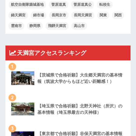
航空自衛隊築城基地
菅原道真
菅原道真公
転校生
錦天満宮
錦市場
長岡京市
長岡天満宮
関東
関西
雲南市
静岡県
飛騨天満宮
高山市
天満宮アクセスランキング
1
【茨城県で合格祈願】大生郷天満宮の基本情
報（筑波大学からもほど近い距離感！）
2
【埼玉県で合格祈願】北野天神社（所沢）の
基本情報（埼玉県最古の天神様）
3
【東京都で合格祈願】谷保天満宮の基本情報