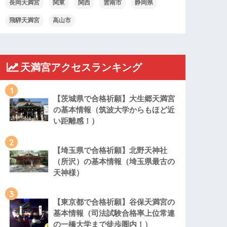
長岡天満宮
関東
関西
雲南市
静岡県
飛騨天満宮
高山市
天満宮アクセスランキング
1
【茨城県で合格祈願】大生郷天満宮
の基本情報（筑波大学からもほど近
い距離感！）
2
【埼玉県で合格祈願】北野天神社
（所沢）の基本情報（埼玉県最古の
天神様）
3
【東京都で合格祈願】谷保天満宮の
基本情報（司法試験合格率上位常連
の一橋大学まで徒歩圏内！）