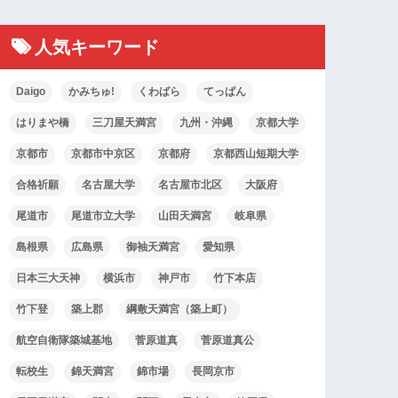
人気キーワード
Daigo
かみちゅ!
くわばら
てっぱん
はりまや橋
三刀屋天満宮
九州・沖縄
京都大学
京都市
京都市中京区
京都府
京都西山短期大学
合格祈願
名古屋大学
名古屋市北区
大阪府
尾道市
尾道市立大学
山田天満宮
岐阜県
島根県
広島県
御袖天満宮
愛知県
日本三大天神
横浜市
神戸市
竹下本店
竹下登
築上郡
綱敷天満宮（築上町）
航空自衛隊築城基地
菅原道真
菅原道真公
転校生
錦天満宮
錦市場
長岡京市