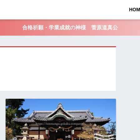
HOM
合格祈願・学業成就の神様 菅原道真公