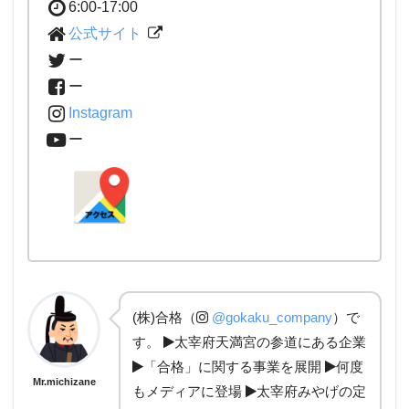
6:00-17:00
公式サイト
ー
ー
Instagram
ー
(株)合格（
@gokaku_company
）で
す。
太宰府天満宮の参道にある企業
「合格」に関する事業を展開
何度
Mr.michizane
もメディアに登場
太宰府みやげの定