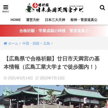
HOME
運営方針
日本三大天神
祭神・菅原道真公
合格祈願・学業成就の神様 菅原道真公
ホーム
中国・四国
広島
【広島県で合格祈願】廿日市天満宮の基
本情報（広島工業大学まで徒歩圏内！）
2021年5月14日
2022年7月13日