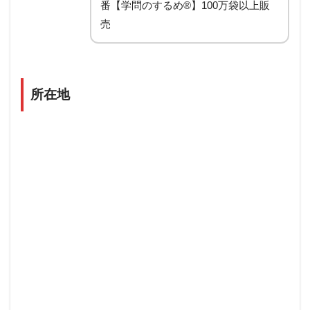
番【学問のするめ®】100万袋以上販
売
所在地