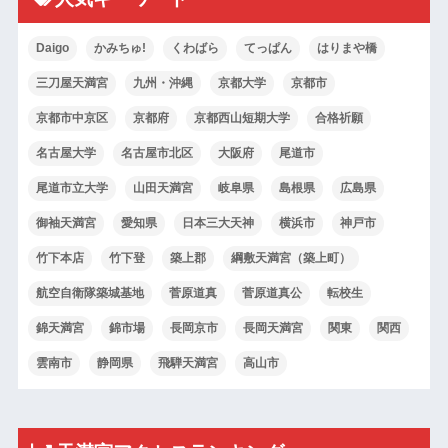
Daigo
かみちゅ!
くわばら
てっぱん
はりまや橋
三刀屋天満宮
九州・沖縄
京都大学
京都市
京都市中京区
京都府
京都西山短期大学
合格祈願
名古屋大学
名古屋市北区
大阪府
尾道市
尾道市立大学
山田天満宮
岐阜県
島根県
広島県
御袖天満宮
愛知県
日本三大天神
横浜市
神戸市
竹下本店
竹下登
築上郡
綱敷天満宮（築上町）
航空自衛隊築城基地
菅原道真
菅原道真公
転校生
錦天満宮
錦市場
長岡京市
長岡天満宮
関東
関西
雲南市
静岡県
飛騨天満宮
高山市