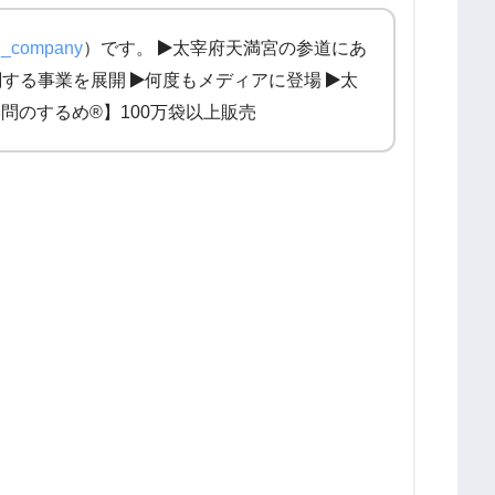
_company
）です。
太宰府天満宮の参道にあ
関する事業を展開
何度もメディアに登場
太
問のするめ®】100万袋以上販売