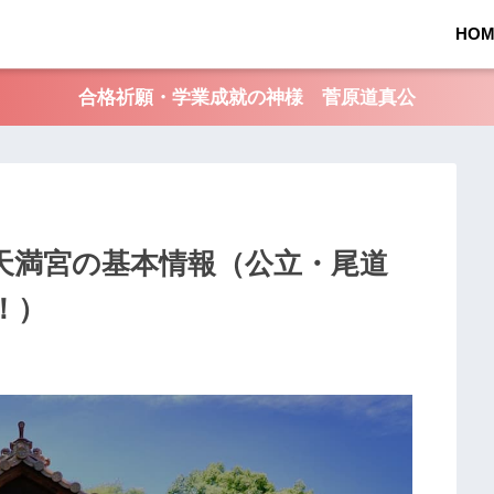
HOM
合格祈願・学業成就の神様 菅原道真公
天満宮の基本情報（公立・尾道
！）