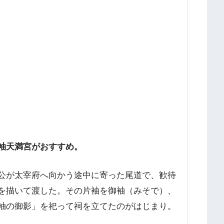
袖天満宮がおすすめ。
公が太宰府へ向かう途中に寄った尾道で、歓待
を描いて渡した。その片袖を御袖（みそで）、
袖の御影」を祀って祠を立てたのがはじまり。