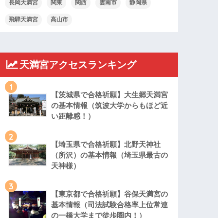
長岡天満宮
関東
関西
雲南市
静岡県
飛騨天満宮
高山市
天満宮アクセスランキング
1
【茨城県で合格祈願】大生郷天満宮
の基本情報（筑波大学からもほど近
い距離感！）
2
【埼玉県で合格祈願】北野天神社
（所沢）の基本情報（埼玉県最古の
天神様）
3
【東京都で合格祈願】谷保天満宮の
基本情報（司法試験合格率上位常連
の一橋大学まで徒歩圏内！）