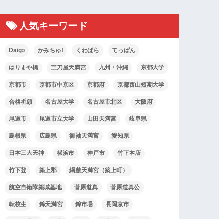
人気キーワード
Daigo
かみちゅ!
くわばら
てっぱん
はりまや橋
三刀屋天満宮
九州・沖縄
京都大学
京都市
京都市中京区
京都府
京都西山短期大学
合格祈願
名古屋大学
名古屋市北区
大阪府
尾道市
尾道市立大学
山田天満宮
岐阜県
島根県
広島県
御袖天満宮
愛知県
日本三大天神
横浜市
神戸市
竹下本店
竹下登
築上郡
綱敷天満宮（築上町）
航空自衛隊築城基地
菅原道真
菅原道真公
転校生
錦天満宮
錦市場
長岡京市