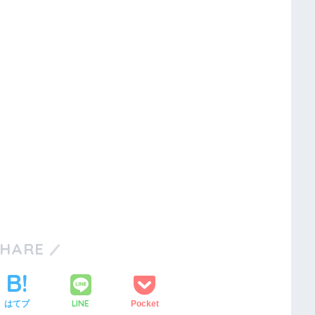
SHARE
LINE
はてブ
Pocket