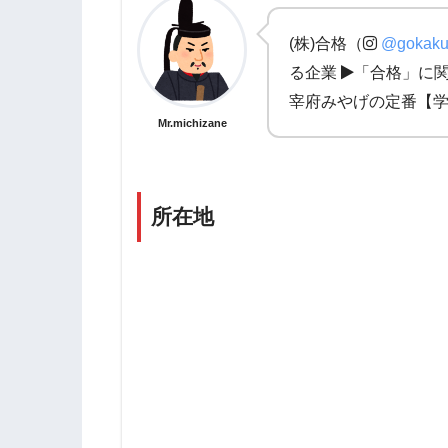
(株)合格（
@gokaku
る企業
「合格」に
宰府みやげの定番【学
Mr.michizane
所在地