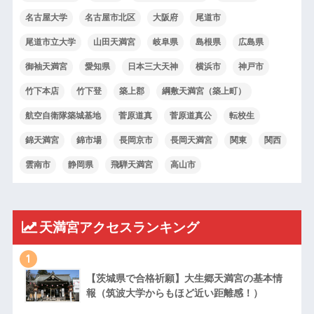
名古屋大学
名古屋市北区
大阪府
尾道市
尾道市立大学
山田天満宮
岐阜県
島根県
広島県
御袖天満宮
愛知県
日本三大天神
横浜市
神戸市
竹下本店
竹下登
築上郡
綱敷天満宮（築上町）
航空自衛隊築城基地
菅原道真
菅原道真公
転校生
錦天満宮
錦市場
長岡京市
長岡天満宮
関東
関西
雲南市
静岡県
飛騨天満宮
高山市
天満宮アクセスランキング
1
【茨城県で合格祈願】大生郷天満宮の基本情
報（筑波大学からもほど近い距離感！）