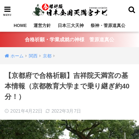
HOME
運営方針
日本三大天神
祭神・菅原道真公
合格祈願・学業成就の神様 菅原道真公
ホーム
関西
京都
【京都府で合格祈願】吉祥院天満宮の基
本情報（京都教育大学まで乗り継ぎ約40
分！）
2021年4月22日
2022年3月7日