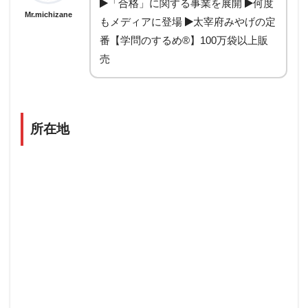
「合格」に関する事業を展開
何度
Mr.michizane
もメディアに登場
太宰府みやげの定
番【学問のするめ®】100万袋以上販
売
所在地