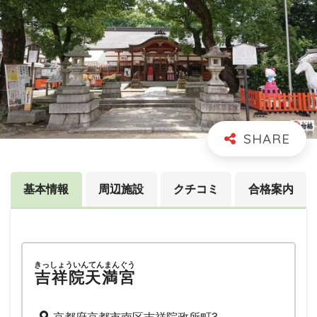
基本情報
周辺施設
クチコミ
合格案内
きっしょういんてんまんぐう
吉祥院天満宮