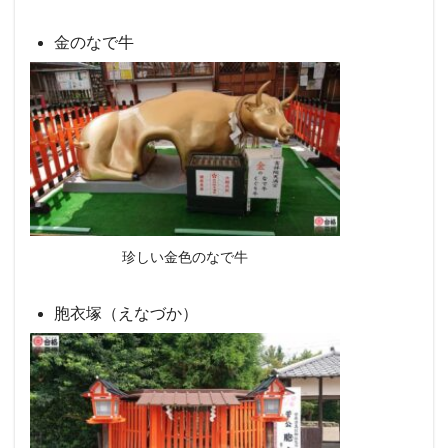
金のなで牛
珍しい金色のなで牛
胞衣塚（えなづか）