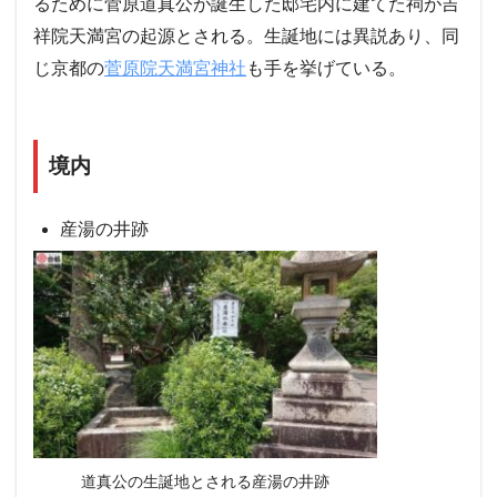
るために菅原道真公が誕生した邸宅内に建てた祠が吉
祥院天満宮の起源とされる。生誕地には異説あり、同
じ京都の
菅原院天満宮神社
も手を挙げている。
境内
産湯の井跡
道真公の生誕地とされる産湯の井跡